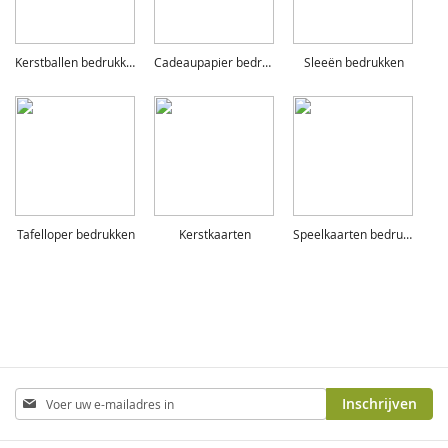
Kerstballen bedrukken
Cadeaupapier bedrukken
Sleeën bedrukken
Tafelloper bedrukken
Kerstkaarten
Speelkaarten bedrukken
Abonneer
Inschrijven
u
op