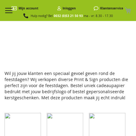
W
Mijn account
Inloggen
Klantenservice
0032 (0)53 21 50 93
Hulp nodig? Bel
ma - vr: 8.30 - 17.30
Kerstproducten
Wil jij jouw klanten een speciaal gevoel geven rond de
feestdagen? Wij verkopen diverse Print & Sign producten die
perfect zijn voor de feestdagen. Bestel uniek cadeaupapier
bedrukt met jouw bedrijfslogo of bestel gepersonaliseerde
kerstgeschenken. Met deze producten maak jij echt indruk!