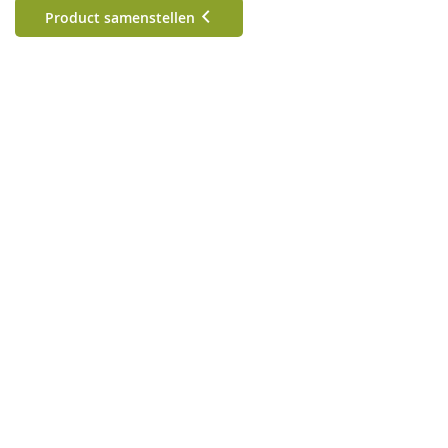
Product samenstellen
33 cm
60 cm
90 cm
Standaard kleuren
Metallic kleuren