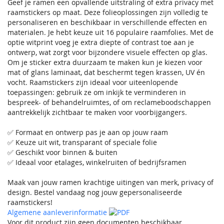
Geef je ramen een opvallende uitstraling of extra privacy met
raamstickers op maat. Deze folieoplossingen zijn volledig te
personaliseren en beschikbaar in verschillende effecten en
materialen. Je hebt keuze uit 16 populaire raamfolies. Met de
optie witprint voeg je extra diepte of contrast toe aan je
ontwerp, wat zorgt voor bijzondere visuele effecten op glas.
Om je sticker extra duurzaam te maken kun je kiezen voor
mat of glans laminaat, dat beschermt tegen krassen, UV én
vocht. Raamstickers zijn ideaal voor uiteenlopende
toepassingen: gebruik ze om inkijk te verminderen in
bespreek- of behandelruimtes, of om reclameboodschappen
aantrekkelijk zichtbaar te maken voor voorbijgangers.
✅ Formaat en ontwerp pas je aan op jouw raam
✅ Keuze uit wit, transparant of speciale folie
✅ Geschikt voor binnen & buiten
✅ Ideaal voor etalages, winkelruiten of bedrijfsramen
Maak van jouw ramen krachtige uitingen van merk, privacy of
design. Bestel vandaag nog jouw gepersonaliseerde
raamstickers!
Algemene aanleverinformatie
Voor dit product zijn geen documenten beschikbaar.