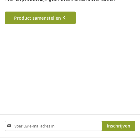
Product samenstellen
Abonneer
Inschrijven
u
op