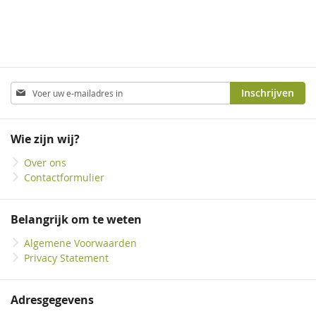
Abonneer
Inschrijven
u
op
onze
Wie zijn wij?
nieuwsbrief
Over ons
Contactformulier
Belangrijk om te weten
Algemene Voorwaarden
Privacy Statement
Adresgegevens