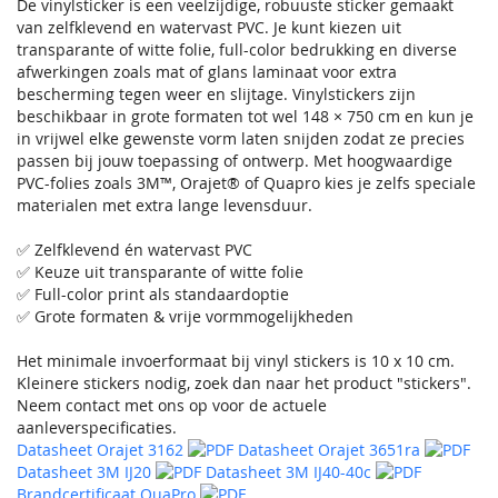
De vinylsticker is een veelzijdige, robuuste sticker gemaakt
van zelfklevend en watervast PVC. Je kunt kiezen uit
transparante of witte folie, full-color bedrukking en diverse
afwerkingen zoals mat of glans laminaat voor extra
bescherming tegen weer en slijtage. Vinylstickers zijn
beschikbaar in grote formaten tot wel 148 × 750 cm en kun je
in vrijwel elke gewenste vorm laten snijden zodat ze precies
passen bij jouw toepassing of ontwerp. Met hoogwaardige
PVC-folies zoals 3M™, Orajet® of Quapro kies je zelfs speciale
materialen met extra lange levensduur.
✅ Zelfklevend én watervast PVC
✅ Keuze uit transparante of witte folie
✅ Full-color print als standaardoptie
✅ Grote formaten & vrije vormmogelijkheden
Het minimale invoerformaat bij vinyl stickers is 10 x 10 cm.
Kleinere stickers nodig, zoek dan naar het product "stickers".
Neem contact met ons op voor de actuele
aanleverspecificaties.
Datasheet Orajet 3162
Datasheet Orajet 3651ra
Datasheet 3M IJ20
Datasheet 3M IJ40-40c
Brandcertificaat QuaPro