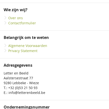
op
onze
Wie zijn wij?
nieuwsbrief
Over ons
Contactformulier
Belangrijk om te weten
Algemene Voorwaarden
Privacy Statement
Adresgegevens
Letter en Beeld
Aalstersestraat 77
9280 Lebbeke - Wieze
T.: +32 (0)53 21 50 93
E.: info@letterenbeeld.be
Ondernemingsnummer