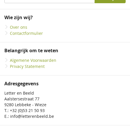
u
op
onze
Wie zijn wij?
nieuwsbrief
Over ons
Contactformulier
Belangrijk om te weten
Algemene Voorwaarden
Privacy Statement
Adresgegevens
Letter en Beeld
Aalstersestraat 77
9280 Lebbeke - Wieze
T.: +32 (0)53 21 50 93
E.: info@letterenbeeld.be