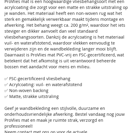
ProVlies mat is een hoogwaardige vliesbehangsoort met een
acrylcoating die zorgt voor een matte en strakke uitstraling op
je wanden. Het materiaal heeft een non-woven rug wat het
sterk en gemakkelijk verwerkbaar maakt tijdens montage en
afwerking. Het behang weegt ca. 200 g/m², waardoor het iets
steviger en dikker aanvoelt dan veel standaard
vliesbehangsoorten. Dankzij de acrylcoating is het materiaal
vuil- en waterafstotend, waardoor vlekken eenvoudig te
verwijderen zijn en de wandbekleding langer mooi blijft.
Daarnaast is ProVlies mat PVC-vrij en FSC-gecertificeerd, wat
betekent dat het afkomstig is uit verantwoord beheerde
bossen met aandacht voor mens en milieu.
✅ FSC-gecertificeerd vliesbehang
✅ Acrylcoating: vuil- en waterafstotend
✅ Non-woven backing
✅ Matte, strakke uitstraling
Geef je wandbekleding een stijlvolle, duurzame en
onderhoudsvriendelijke afwerking. Bestel vandaag nog jouw
ProVlies mat en maak je ruimte strak, verzorgd en
professioneel!
Neem contact met ons op voor de actuele