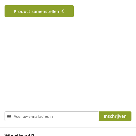
Product samenstellen
Abonneer
Inschrijven
u
op
onze