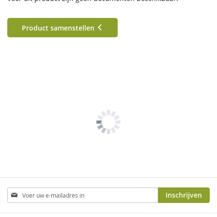
Product samenstellen
Abonneer
Inschrijven
u
op