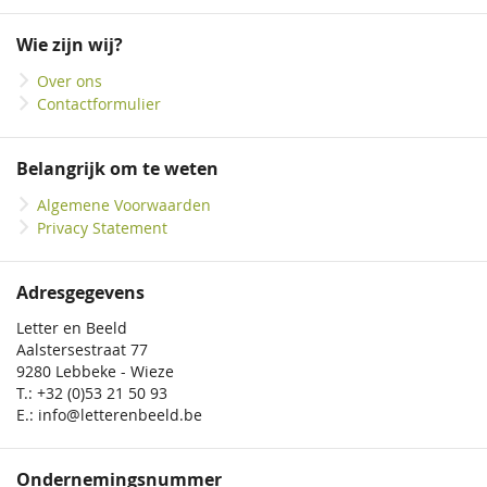
op
onze
Wie zijn wij?
nieuwsbrief
Over ons
Contactformulier
Belangrijk om te weten
Algemene Voorwaarden
Privacy Statement
Adresgegevens
Letter en Beeld
Aalstersestraat 77
9280 Lebbeke - Wieze
T.: +32 (0)53 21 50 93
E.: info@letterenbeeld.be
Ondernemingsnummer