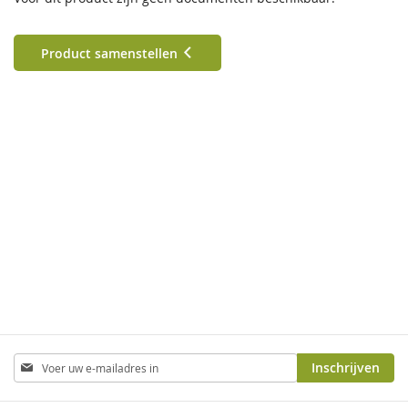
Product samenstellen
Abonneer
Inschrijven
u
op