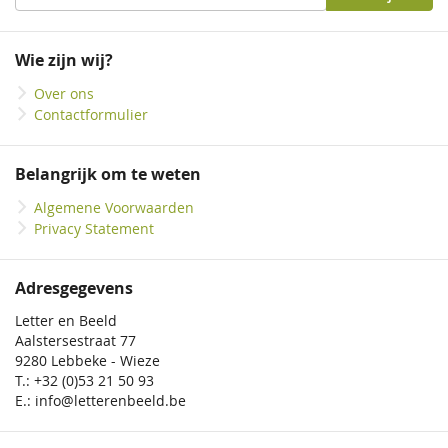
u
op
onze
Wie zijn wij?
nieuwsbrief
Over ons
Contactformulier
Belangrijk om te weten
Algemene Voorwaarden
Privacy Statement
Adresgegevens
Letter en Beeld
Aalstersestraat 77
9280 Lebbeke - Wieze
T.: +32 (0)53 21 50 93
E.: info@letterenbeeld.be