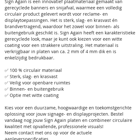
Sign Again is een innovatief plaatmateriaal gemaakt van
gerecyclede banners en snijafval, waarmee een volledig
circulair product gelevert wordt voor reclame- en
displaytoepassingen. Het is sterk, slag- en krasvast én
brandvertragend, waardoor het zowel voor binnen- als
buitengebruik geschikt is. Sign Again heeft een karakteristieke
gerecyclede look, maar je kunt ook kiezen voor een witte
coating voor een strakkere uitstraling. Het materiaal is
verkrijgbaar in platen van ca. 2 mm of 4 mm dik en is
enkelzijdig bedrukbaar.
✅ 100 % circulair materiaal
✅ Sterk, slag- en krasvast
✅ Veilig voor openbare ruimtes
✅ Binnen- en buitengebruik
✅ Optie met witte coating
Kies voor een duurzame, hoogwaardige en toekomstgerichte
oplossing voor jouw signage- en displayprojecten. Bestel
vandaag nog jouw Sign Again platen en combineer circulaire
kwaliteit met opvallende, professionele visuals!
Neem contact met ons op voor de actuele
aanleverspecificaties.