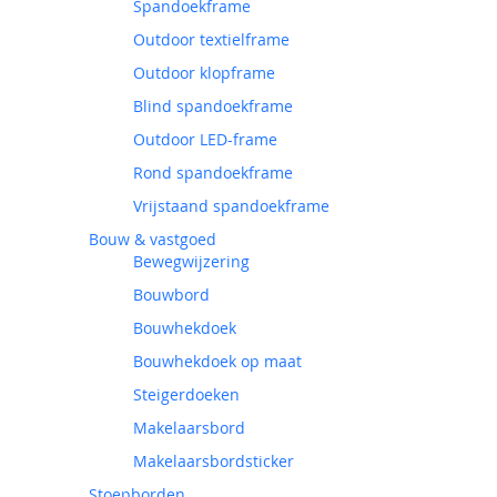
Spandoekframe
Outdoor textielframe
Outdoor klopframe
Blind spandoekframe
Outdoor LED-frame
Rond spandoekframe
Vrijstaand spandoekframe
Bouw & vastgoed
Bewegwijzering
Bouwbord
Bouwhekdoek
Bouwhekdoek op maat
Steigerdoeken
Makelaarsbord
Makelaarsbordsticker
Stoepborden