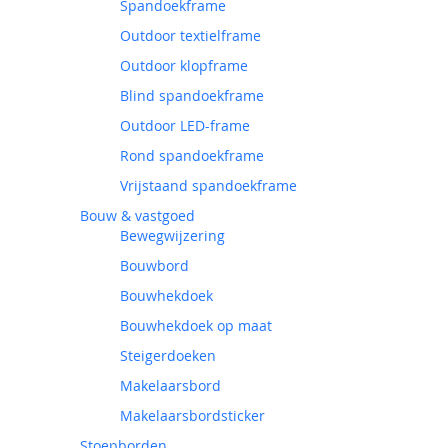
Spandoekframe
Outdoor textielframe
Outdoor klopframe
Blind spandoekframe
Outdoor LED-frame
Rond spandoekframe
Vrijstaand spandoekframe
Bouw & vastgoed
Bewegwijzering
Bouwbord
Bouwhekdoek
Bouwhekdoek op maat
Steigerdoeken
Makelaarsbord
Makelaarsbordsticker
Stoepborden