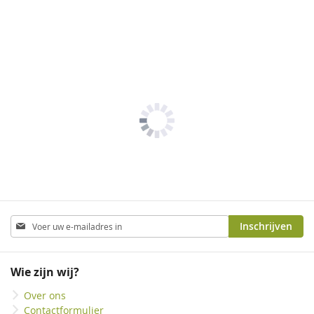
Abonneer
Inschrijven
u
op
onze
Wie zijn wij?
nieuwsbrief
Over ons
Contactformulier