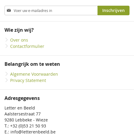
Abonneer
Inschrijven
u
op
onze
Wie zijn wij?
nieuwsbrief
Over ons
Contactformulier
Belangrijk om te weten
Algemene Voorwaarden
Privacy Statement
Adresgegevens
Letter en Beeld
Aalstersestraat 77
9280 Lebbeke - Wieze
T.: +32 (0)53 21 50 93
E.: info@letterenbeeld.be