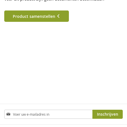
Product samenstellen
Abonneer
Inschrijven
u
op