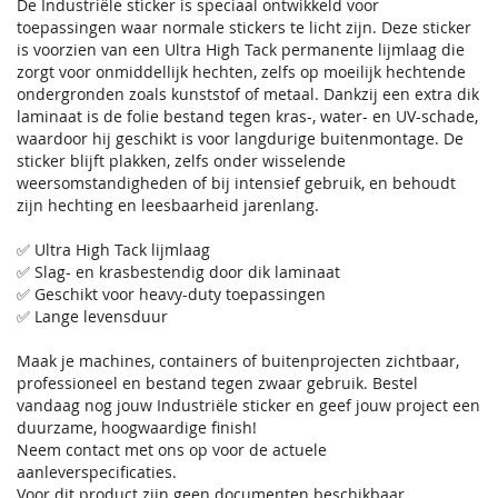
De Industriële sticker is speciaal ontwikkeld voor
toepassingen waar normale stickers te licht zijn. Deze sticker
is voorzien van een Ultra High Tack permanente lijmlaag die
zorgt voor onmiddellijk hechten, zelfs op moeilijk hechtende
ondergronden zoals kunststof of metaal. Dankzij een extra dik
laminaat is de folie bestand tegen kras-, water- en UV-schade,
waardoor hij geschikt is voor langdurige buitenmontage. De
sticker blijft plakken, zelfs onder wisselende
weersomstandigheden of bij intensief gebruik, en behoudt
zijn hechting en leesbaarheid jarenlang.
✅ Ultra High Tack lijmlaag
✅ Slag- en krasbestendig door dik laminaat
✅ Geschikt voor heavy-duty toepassingen
✅ Lange levensduur
Maak je machines, containers of buitenprojecten zichtbaar,
professioneel en bestand tegen zwaar gebruik. Bestel
vandaag nog jouw Industriële sticker en geef jouw project een
duurzame, hoogwaardige finish!
Neem contact met ons op voor de actuele
aanleverspecificaties.
Voor dit product zijn geen documenten beschikbaar.