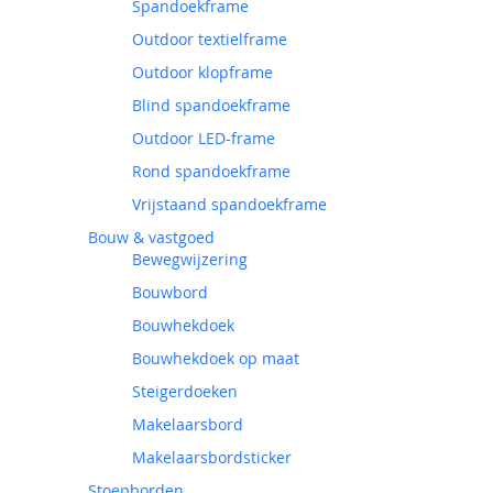
Spandoekframe
Outdoor textielframe
Outdoor klopframe
Blind spandoekframe
Outdoor LED-frame
Rond spandoekframe
Vrijstaand spandoekframe
Bouw & vastgoed
Bewegwijzering
Bouwbord
Bouwhekdoek
Bouwhekdoek op maat
Steigerdoeken
Makelaarsbord
Makelaarsbordsticker
Stoepborden