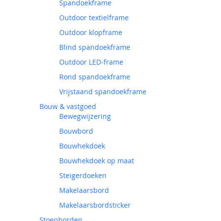
Spandoekframe
Outdoor textielframe
Outdoor klopframe
Blind spandoekframe
Outdoor LED-frame
Rond spandoekframe
Vrijstaand spandoekframe
Bouw & vastgoed
Bewegwijzering
Bouwbord
Bouwhekdoek
Bouwhekdoek op maat
Steigerdoeken
Makelaarsbord
Makelaarsbordsticker
Stoepborden