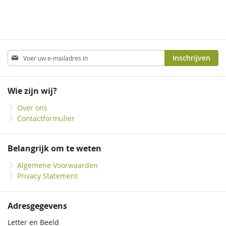
Abonneer
Inschrijven
u
op
onze
Wie zijn wij?
nieuwsbrief
Over ons
Contactformulier
Belangrijk om te weten
Algemene Voorwaarden
Privacy Statement
Adresgegevens
Letter en Beeld