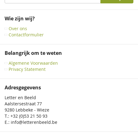
u
op
onze
Wie zijn wij?
nieuwsbrief
Over ons
Contactformulier
Belangrijk om te weten
Algemene Voorwaarden
Privacy Statement
Adresgegevens
Letter en Beeld
Aalstersestraat 77
9280 Lebbeke - Wieze
T.: +32 (0)53 21 50 93
E.: info@letterenbeeld.be