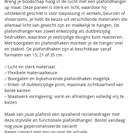
Breng je boodschap hoog in de lucht met een plafondhanger
op maat. Deze paneel is sterk en licht, waardoor hij
uitstekend geschikt is voor toepassing in winkels, beurzen of
showrooms. Je hebt de keuze uit verschillende materialen die
allemaal licht van gewicht zijn en makkelijk te hangen. De
plafondhanger kan zowel enkelzijdig als dubbelzijdig
bedrukken, waardoor je veelzijdige designs kunt realiseren.
Met boorgaten en plafondhaken monteer je de hanger snel
en stabiel. De plafondhaken zijn al beschikbaar vanaf
formaten van 15, 21 of 35 cm.
✅Licht en sterk materiaal
✅Flexibele materiaalkeuze
✅Boorgaten en bijbehorende plafondhaken mogelijk
✅Enkel- of dubbelzijdige print, maximale zichtbaarheid van
beide kanten
✅Maatwerk vormgeving: vorm en afmetingen volledig vrij te
kiezen
Maak van jouw plafond een opvallend reclamedrager met
deze stijlvolle en functionele plafondhanger. Bestel vandaag
nog jouw gepersonaliseerde variant!
Neem contact met ons op voor de actuele