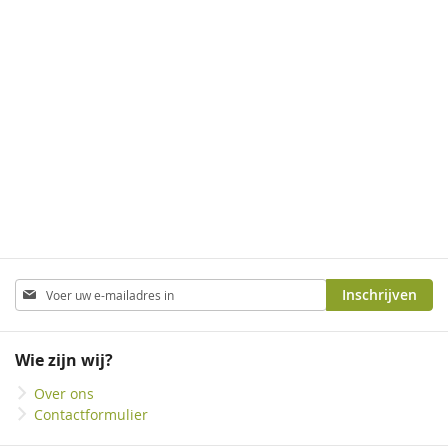
Abonneer
Inschrijven
u
op
onze
Wie zijn wij?
nieuwsbrief
Over ons
Contactformulier