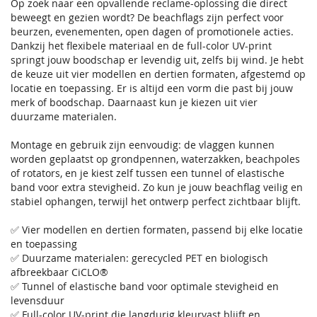
Op zoek naar een opvallende reclame-oplossing die direct
beweegt en gezien wordt? De beachflags zijn perfect voor
beurzen, evenementen, open dagen of promotionele acties.
Dankzij het flexibele materiaal en de full-color UV-print
springt jouw boodschap er levendig uit, zelfs bij wind. Je hebt
de keuze uit vier modellen en dertien formaten, afgestemd op
locatie en toepassing. Er is altijd een vorm die past bij jouw
merk of boodschap. Daarnaast kun je kiezen uit vier
duurzame materialen.
Montage en gebruik zijn eenvoudig: de vlaggen kunnen
worden geplaatst op grondpennen, waterzakken, beachpoles
of rotators, en je kiest zelf tussen een tunnel of elastische
band voor extra stevigheid. Zo kun je jouw beachflag veilig en
stabiel ophangen, terwijl het ontwerp perfect zichtbaar blijft.
✅ Vier modellen en dertien formaten, passend bij elke locatie
en toepassing
✅ Duurzame materialen: gerecycled PET en biologisch
afbreekbaar CiCLO®
✅ Tunnel of elastische band voor optimale stevigheid en
levensduur
✅ Full-color UV-print die langdurig kleurvast blijft en