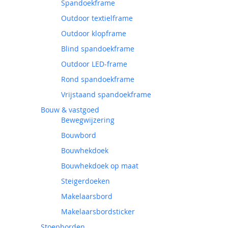
Spandoekframe
Outdoor textielframe
Outdoor klopframe
Blind spandoekframe
Outdoor LED-frame
Rond spandoekframe
Vrijstaand spandoekframe
Bouw & vastgoed
Bewegwijzering
Bouwbord
Bouwhekdoek
Bouwhekdoek op maat
Steigerdoeken
Makelaarsbord
Makelaarsbordsticker
Stoepborden