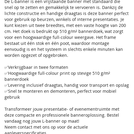
De L-banner is een vrijstaande banner met standaard die
snel op te zetten en gemakkelijk te vervoeren is. Dankzij de
lichte constructie en handige draagtas is deze banner perfect
voor gebruik op beurzen, winkels of interne presentaties. Je
kunt kiezen uit twee breedtes, met een vaste hoogte van 200
cm. Het doek is bedrukt op 510 g/m² bannerdoek, wat zorgt
voor een hoogwaardige full-colour weergave. Het frame
bestaat uit één stok en één poot, waardoor montage
eenvoudig is en het systeem in slechts enkele minuten kan
worden opgezet of opgebroken.
✅Verkrijgbaar in twee formaten
✅Hoogwaardige full-colour print op stevige 510 g/m²
bannerdoek
✅Levering inclusief draagtas, handig voor transport en opslag
✅Snel te monteren en demonteren, perfect voor mobiel
gebruik
Transformeer jouw presentatie- of evenementruimte met
deze compacte en professionele banneroplossing. Bestel
vandaag nog jouw L-banner op maat!
Neem contact met ons op voor de actuele
aanleverspecificaties.