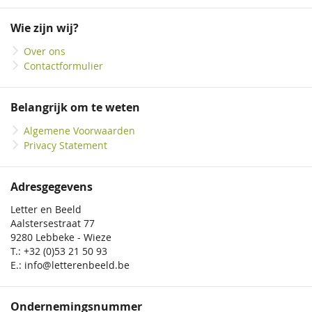
op
onze
Wie zijn wij?
nieuwsbrief
Over ons
Contactformulier
Belangrijk om te weten
Algemene Voorwaarden
Privacy Statement
Adresgegevens
Letter en Beeld
Aalstersestraat 77
9280 Lebbeke - Wieze
T.: +32 (0)53 21 50 93
E.: info@letterenbeeld.be
Ondernemingsnummer