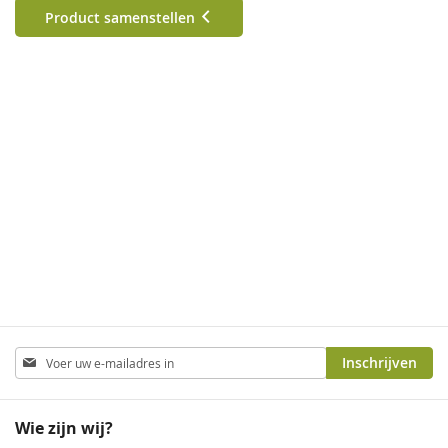
Product samenstellen
Abonneer
Inschrijven
u
op
onze
Wie zijn wij?
nieuwsbrief