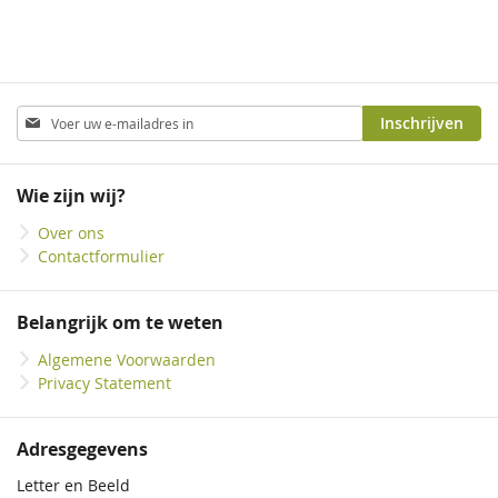
Abonneer
Inschrijven
u
op
onze
Wie zijn wij?
nieuwsbrief
Over ons
Contactformulier
Belangrijk om te weten
Algemene Voorwaarden
Privacy Statement
Adresgegevens
Letter en Beeld