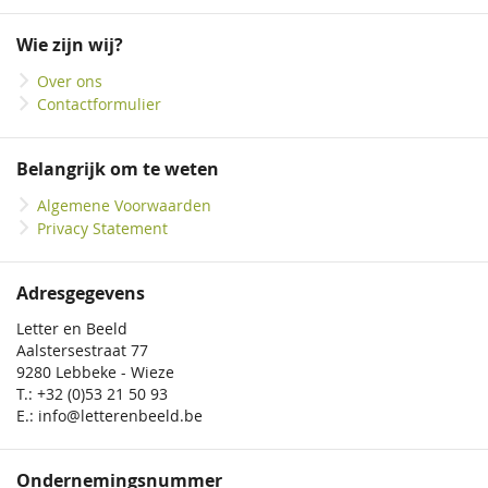
op
onze
Wie zijn wij?
nieuwsbrief
Over ons
Contactformulier
Belangrijk om te weten
Algemene Voorwaarden
Privacy Statement
Adresgegevens
Letter en Beeld
Aalstersestraat 77
9280 Lebbeke - Wieze
T.: +32 (0)53 21 50 93
E.: info@letterenbeeld.be
Ondernemingsnummer