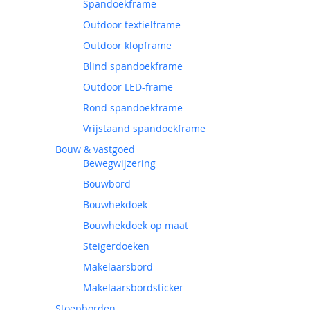
Spandoekframe
Outdoor textielframe
Outdoor klopframe
Blind spandoekframe
Outdoor LED-frame
Rond spandoekframe
Vrijstaand spandoekframe
Bouw & vastgoed
Bewegwijzering
Bouwbord
Bouwhekdoek
Bouwhekdoek op maat
Steigerdoeken
Makelaarsbord
Makelaarsbordsticker
Stoepborden