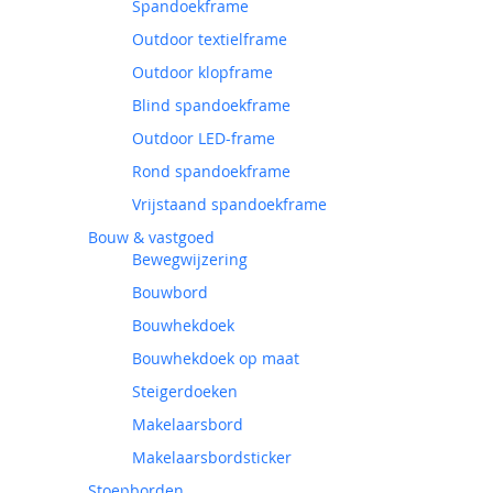
Spandoekframe
Outdoor textielframe
Outdoor klopframe
Blind spandoekframe
Outdoor LED-frame
Rond spandoekframe
Vrijstaand spandoekframe
Bouw & vastgoed
Bewegwijzering
Bouwbord
Bouwhekdoek
Bouwhekdoek op maat
Steigerdoeken
Makelaarsbord
Makelaarsbordsticker
Stoepborden