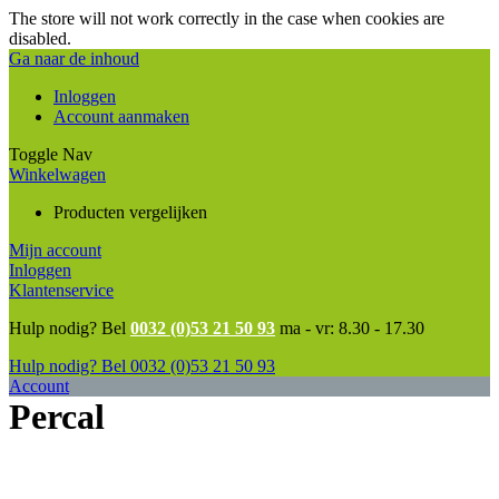
The store will not work correctly in the case when cookies are
disabled.
Ga naar de inhoud
Inloggen
Account aanmaken
Toggle Nav
Winkelwagen
Producten vergelijken
Mijn account
Inloggen
Klantenservice
Hulp nodig? Bel
0032 (0)53 21 50 93
ma - vr: 8.30 - 17.30
Hulp nodig? Bel
0032 (0)53 21 50 93
Account
Percal