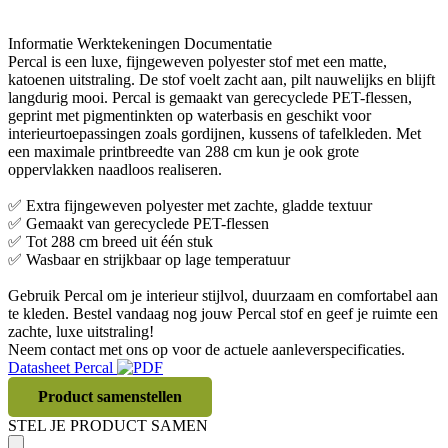
Informatie
Werktekeningen
Documentatie
Percal is een luxe, fijngeweven polyester stof met een matte,
katoenen uitstraling. De stof voelt zacht aan, pilt nauwelijks en blijft
langdurig mooi. Percal is gemaakt van gerecyclede PET-flessen,
geprint met pigmentinkten op waterbasis en geschikt voor
interieurtoepassingen zoals gordijnen, kussens of tafelkleden. Met
een maximale printbreedte van 288 cm kun je ook grote
oppervlakken naadloos realiseren.
✅ Extra fijngeweven polyester met zachte, gladde textuur
✅ Gemaakt van gerecyclede PET-flessen
✅ Tot 288 cm breed uit één stuk
✅ Wasbaar en strijkbaar op lage temperatuur
Gebruik Percal om je interieur stijlvol, duurzaam en comfortabel aan
te kleden. Bestel vandaag nog jouw Percal stof en geef je ruimte een
zachte, luxe uitstraling!
Neem contact met ons op voor de actuele aanleverspecificaties.
Datasheet Percal
Product samenstellen
STEL JE PRODUCT SAMEN