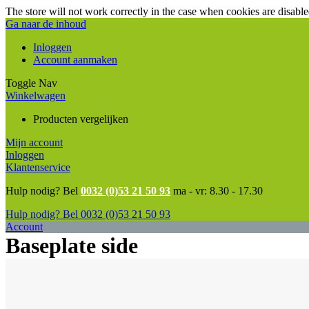
The store will not work correctly in the case when cookies are disable
Ga naar de inhoud
Inloggen
Account aanmaken
Toggle Nav
Winkelwagen
Producten vergelijken
Mijn account
Inloggen
Klantenservice
Hulp nodig? Bel
0032 (0)53 21 50 93
ma - vr: 8.30 - 17.30
Hulp nodig? Bel
0032 (0)53 21 50 93
Account
Baseplate side