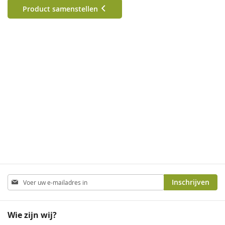
Product samenstellen
Abonneer
Inschrijven
u
op
onze
Wie zijn wij?
nieuwsbrief